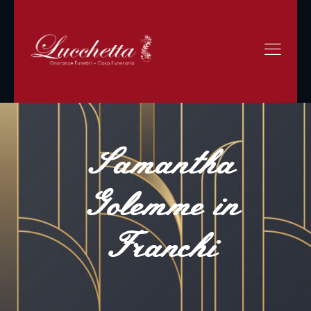
Samantha
Golemme in
Franchi