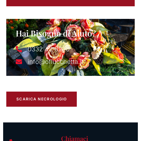
Hai Bisogno di Aiuto?
0332 42 8220
info@oflucchetta.it
SCARICA NECROLOGIO
Chiamaci