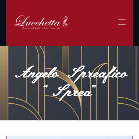
Angelo Spreafico
“Sprea”